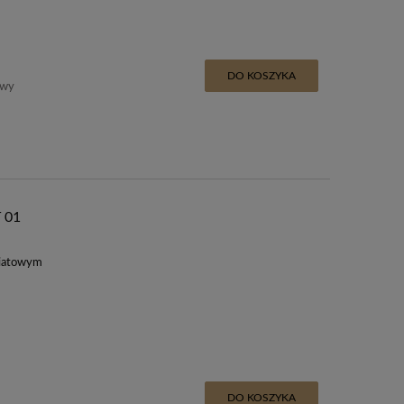
DO KOSZYKA
awy
 01
wiatowym
DO KOSZYKA