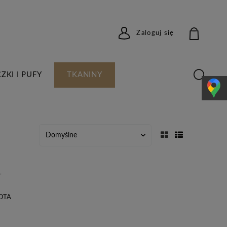
Zaloguj się
ZKI I PUFY
TKANINY
1
KOTA