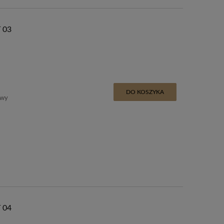
 03
DO KOSZYKA
awy
 04