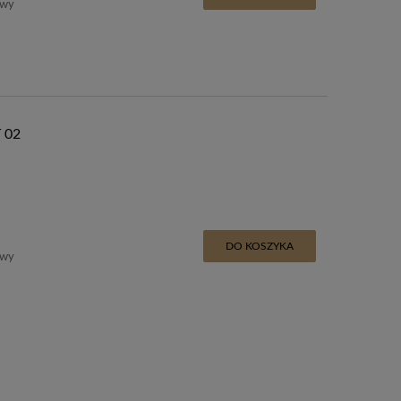
awy
 02
DO KOSZYKA
awy