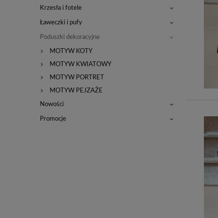
Krzesła i fotele
Ławeczki i pufy
Poduszki dekoracyjne
MOTYW KOTY
MOTYW KWIATOWY
MOTYW PORTRET
MOTYW PEJZAŻE
Nowości
Promocje