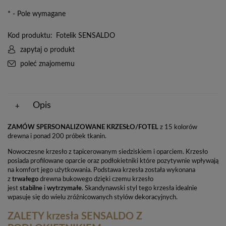
*
- Pole wymagane
Kod produktu:
Fotelik SENSALDO
zapytaj o produkt
poleć znajomemu
Opis
ZAMÓW SPERSONALIZOWANE KRZESŁO/FOTEL
z 15 kolorów
drewna i ponad 200 próbek tkanin.
Nowoczesne krzesło z tapicerowanym siedziskiem i oparciem. Krzesło
posiada profilowane oparcie oraz podłokietniki które pozytywnie wpływają
na komfort jego użytkowania. Podstawa krzesła została wykonana
z
trwałego
drewna bukowego dzięki czemu krzesło
jest
stabilne
i
wytrzymałe
. Skandynawski styl tego krzesła idealnie
wpasuje się do wielu zróżnicowanych stylów dekoracyjnych.
ZALETY krzesła SENSALDO Z