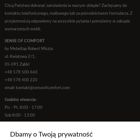
Chcą Państwo dokonać zamówienia w naszym sklepie? Zachęcamy do
kontaktu telefonicznego, mailowego lub za pośrednictwem formularza. Z
przyjemnością odpowiemy na wszystkie pytania i pomożemy w zakupie
wymarzonych mebli.
SENSE OF COMFORT
by Mebeltap Robert Miszta
ul. Kwiatowa 2/1,
05-091 Ząbki
+48 578 500 660
+48 578 400 220
email: kontakt@senseofcomfort.com
Godziny otwarcia:
Pn. - Pt. 8:00 - 17:00
Sob 8:00 - 13:00
Dbamy o Twoją prywatność